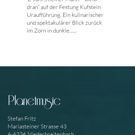
dran“ auf der Festung Kufstein
Uraufführung. Ein kulinarischer
und spektakulärer Blick zurück
im Zorn in dunkle......
Stefan Fritz
Mariasteiner Strasse 43
A-6336 Niederbreitenbach