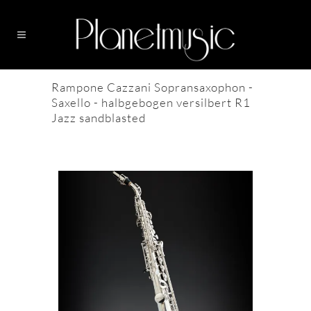
Rampone Cazzani Sopransaxophon -
Saxello - halbgebogen versilbert R1
Jazz sandblasted