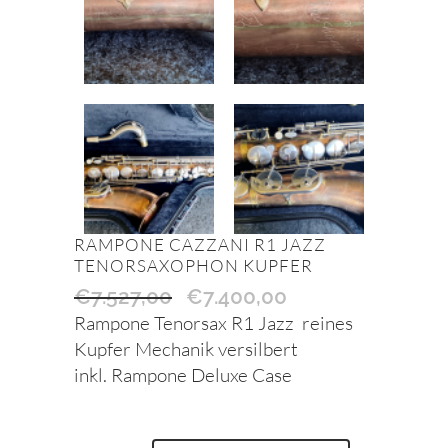
RAMPONE CAZZANI R1 JAZZ
TENORSAXOPHON KUPFER
€
7.527,00
Ursprünglicher
€
7.400,00
Aktueller
Preis
Preis
Rampone Tenorsax R1 Jazz reines
war:
ist:
Kupfer Mechanik versilbert
€7.527,00
€7.400,00.
inkl. Rampone Deluxe Case