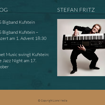
LOG
STEFAN FRITZ
 Bigband Kufstein
 Bigband Kufstein –
zert am 1. Advent 18:30
r
net Music swingt Kufstein:
e Jazz Night am 17.
ober
© Copyright Lions Media