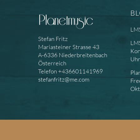
B
LMS
Stefan Fritz
LMS
Mariasteiner Strasse 43
Kon
A-6336 Niederbreitenbach
Uh
Österreich
Telefon +436601141969
Pla
stefanfritz@me.com
Fre
Okt