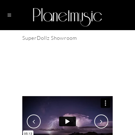
SuperDollz Showroom