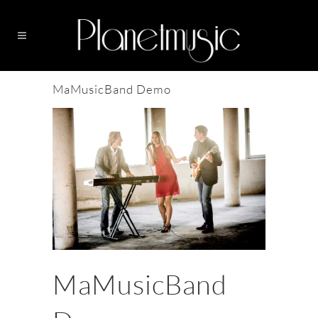
MaMusicBand Demo
MaMusicBand