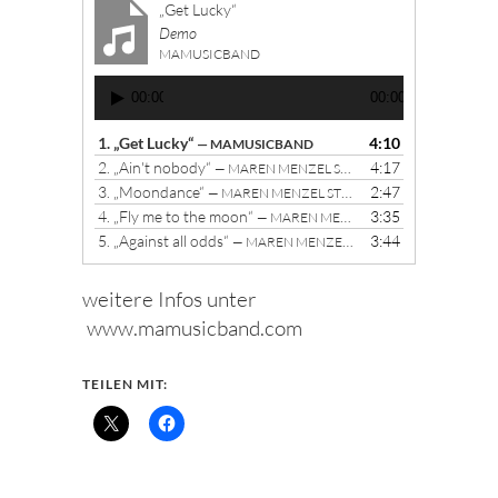
„Get Lucky“
Demo
MAMUSICBAND
Audio-
00:00
00:00
Player
1.
„Get Lucky“
4:10
— MAMUSICBAND
2.
„Ain't nobody“
4:17
— MAREN MENZEL STEFAN FRITZ GOETZ MONNERJAHN
3.
„Moondance“
2:47
— MAREN MENZEL STEFAN FRITZ GOETZ MONNERJAHN
4.
„Fly me to the moon“
3:35
— MAREN MENZEL STEFAN FRITZ GOETZ MONNERJAHN
5.
„Against all odds“
3:44
— MAREN MENZEL STEFAN FRITZ
weitere Infos unter
www.mamusicband.com
TEILEN MIT: