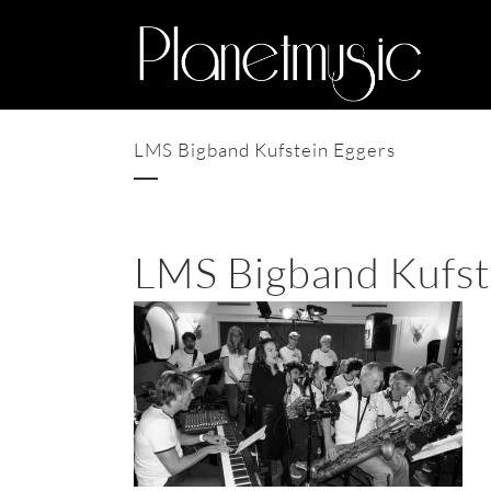
LMS Bigband Kufstein Eggers
LMS Bigband Kufst