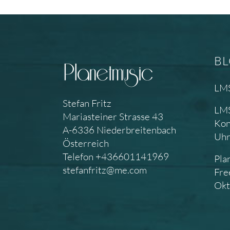
B
LMS
Stefan Fritz
LMS
Mariasteiner Strasse 43
Kon
A-6336 Niederbreitenbach
Uh
Österreich
Telefon +436601141969
Pla
stefanfritz@me.com
Fre
Okt