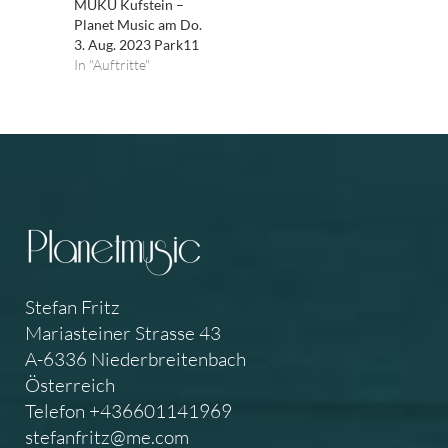
MUKU Kufstein –
Planet Music am Do.
3. Aug. 2023 Park11
In "Auftritte"
Stefan Fritz
Mariasteiner Strasse 43
A-6336 Niederbreitenbach
Österreich
Telefon +436601141969
stefanfritz@me.com