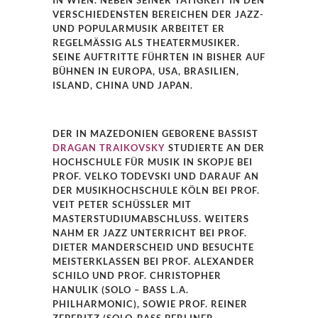
VERSCHIEDENSTEN BEREICHEN DER JAZZ-
UND POPULARMUSIK ARBEITET ER
REGELMÄSSIG ALS THEATERMUSIKER. S
EINE AUFTRITTE FÜHRTEN IN BISHER AUF B
ÜHNEN IN EUROPA, USA, BRASILIEN, I
SLAND, CHINA UND JAPAN.
DER IN MAZEDONIEN GEBORENE BASSIST
DRAGAN TRAIKOVSKY
STUDIERTE AN DER
HOCHSCHULE FÜR MUSIK IN SKOPJE BEI
PROF. VELKO TODEVSKI UND DARAUF AN
DER MUSIKHOCHSCHULE KÖLN BEI PROF.
VEIT PETER SCHÜSSLER MIT M
ASTERSTUDIUMABSCHLUSS. WEITERS N
AHM ER JAZZ UNTERRICHT BEI PROF. D
IETER MANDERSCHEID UND BESUCHTE M
EISTERKLASSEN BEI PROF. ALEXANDER S
CHILO UND PROF. CHRISTOPHER H
ANULIK (SOLO – BASS L.A. P
HILHARMONIC), SOWIE PROF. REINER Z
EPERITZ (SOLO-BASS BERLINER P