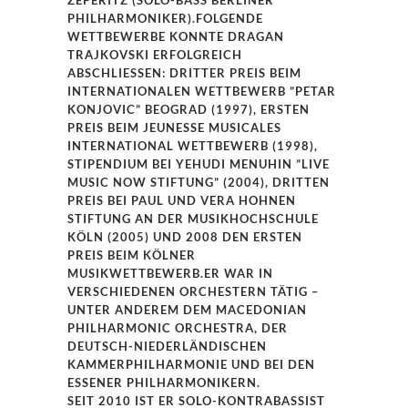
HILHARMONIKER).FOLGENDE W
ETTBEWERBE KONNTE DRAGAN T
RAJKOVSKI ERFOLGREICH A
BSCHLIESSEN: DRITTER PREIS BEIM I
NTERNATIONALEN WETTBEWERB ”PETAR K
ONJOVIC” BEOGRAD (1997), ERSTEN P
REIS BEIM JEUNESSE MUSICALES I
NTERNATIONAL WETTBEWERB (1998), S
TIPENDIUM BEI YEHUDI MENUHIN ”LIVE M
USIC NOW STIFTUNG” (2004), DRITTEN P
REIS BEI PAUL UND VERA HOHNEN S
TIFTUNG AN DER MUSIKHOCHSCHULE K
ÖLN (2005) UND 2008 DEN ERSTEN P
REIS BEIM KÖLNER M
USIKWETTBEWERB.ER WAR IN V
ERSCHIEDENEN ORCHESTERN TÄTIG – U
NTER ANDEREM DEM MACEDONIAN P
HILHARMONIC ORCHESTRA, DER D
EUTSCH-NIEDERLÄNDISCHEN K
AMMERPHILHARMONIE UND BEI DEN E
SSENER PHILHARMONIKERN.
SEIT 2010 IST ER SOLO-KONTRABASSIST