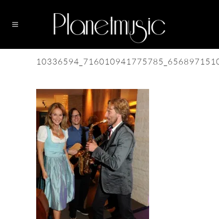
10336594_716010941775785_656897151