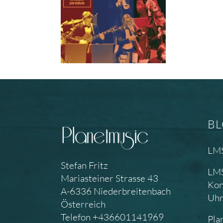
B
LMS
Stefan Fritz
LMS
Mariasteiner Strasse 43
Kon
A-6336 Niederbreitenbach
Uh
Österreich
Telefon +436601141969
Pla