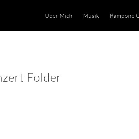
Über Mich
Musik
Rampone C
zert Folder