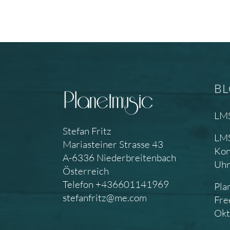
B
LMS
Stefan Fritz
LMS
Mariasteiner Strasse 43
Kon
A-6336 Niederbreitenbach
Uh
Österreich
Telefon +436601141969
Pla
stefanfritz@me.com
Fre
Okt