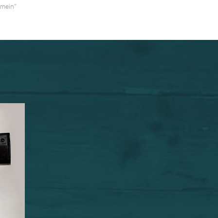
emein"