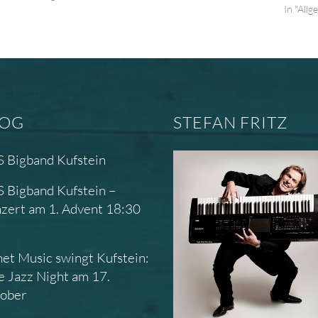
In "Allg
LOG
STEFAN FRITZ
 Bigband Kufstein
 Bigband Kufstein –
zert am 1. Advent 18:30
r
net Music swingt Kufstein:
e Jazz Night am 17.
ober