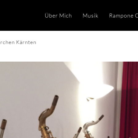
Über Mich
Musik
Rampone C
irchen Kärnten