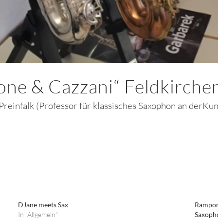
one & Cazzani“ Feldkirche
reinfalk (Professor für klassisches Saxophon an derKun
DJane meets Sax
Rampone
In "Allgemein"
Saxoph