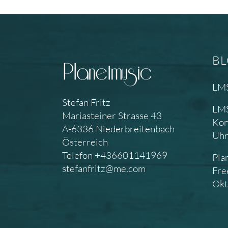
B
LMS
Stefan Fritz
LMS
Mariasteiner Strasse 43
Kon
A-6336 Niederbreitenbach
Uh
Österreich
Telefon +436601141969
Pla
stefanfritz@me.com
Fre
Okt