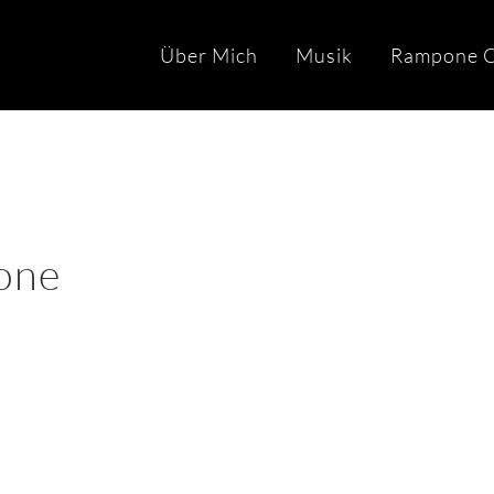
Über Mich
Musik
Rampone C
one