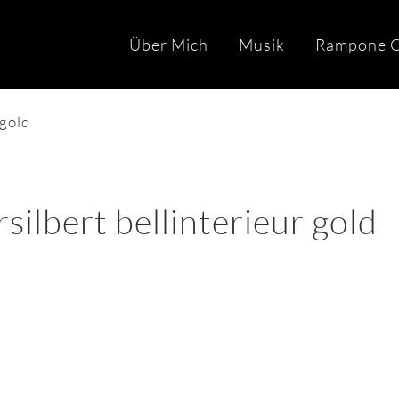
Über Mich
Musik
Rampone C
 gold
ilbert bellinterieur gold