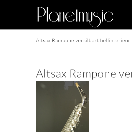
Altsax Rampone versilbert bellinterieur
Altsax Rampone vers