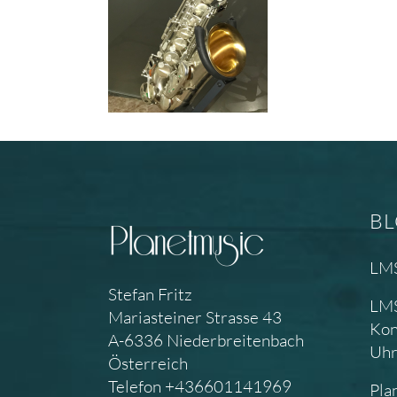
B
LMS
Stefan Fritz
LMS
Mariasteiner Strasse 43
Kon
A-6336 Niederbreitenbach
Uh
Österreich
Telefon +436601141969
Pla